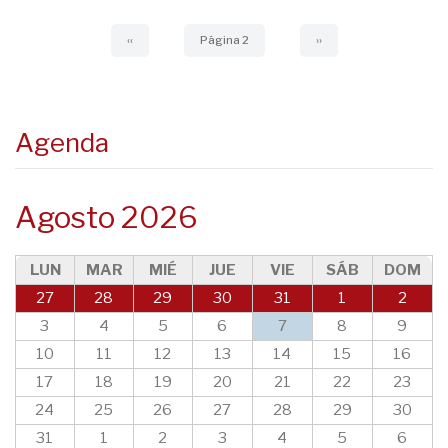
Página
‹‹
Página 2
Siguiente
››
anterior
página
Agenda
Agosto 2026
LUN
MAR
MIÉ
JUE
VIE
SÁB
DOM
27
28
29
30
31
1
2
3
4
5
6
7
8
9
10
11
12
13
14
15
16
17
18
19
20
21
22
23
24
25
26
27
28
29
30
31
1
2
3
4
5
6