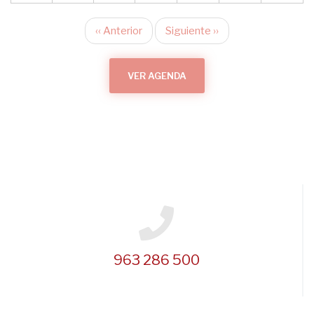
‹‹
Anterior
Siguiente
››
Paginación
VER AGENDA
963 286 500