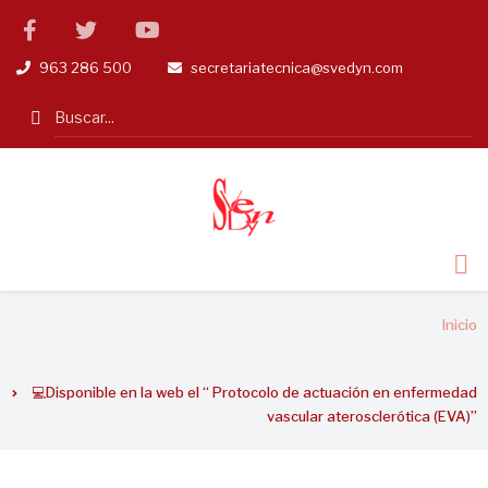
Pasar
facebook
twitter
linkedin
al
963 286 500
secretariatecnica@svedyn.com
tel
email
contenido
principal
Search
Sobrescribir
Inicio
enlaces
de
💻Disponible en la web el “ Protocolo de actuación en enfermedad
ayuda
vascular aterosclerótica (EVA)”
a
la