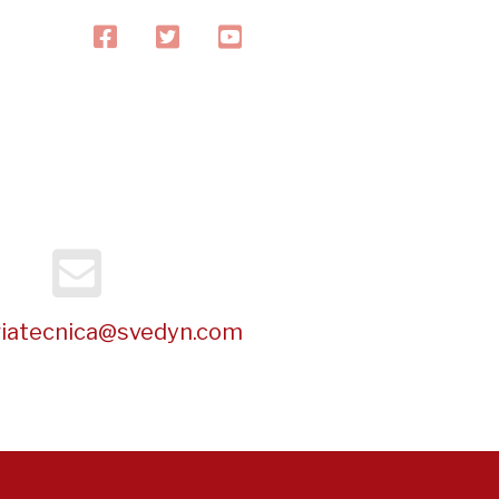
facebook
twitter
youtube
riatecnica@svedyn.com