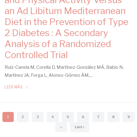
an Ad Libitum Mediterranean
Diet in the Prevention of Type
2 Diabetes : A Secondary
Analysis of a Randomized
Controlled Trial
Ruiz-Canela M, Corella D, Martínez-González MÁ, Babio N,
Martínez JA, Forga L, Alonso-Gómez ÁM,...
LEER MÁS
Paginación
Página
1
Page
2
Page
3
Page
4
Page
5
Page
6
Page
7
Page
8
Page
9
actual
Siguiente
››
Última
Last »
página
página