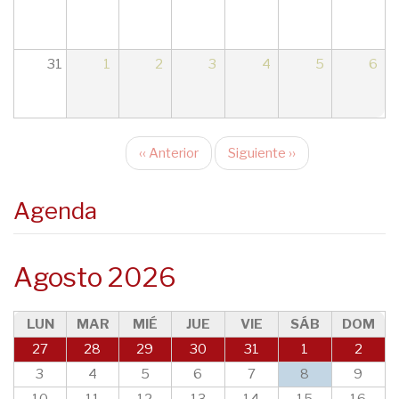
31
1
2
3
4
5
6
‹‹
Anterior
Siguiente
››
Paginación
Agenda
Agosto 2026
LUN
MAR
MIÉ
JUE
VIE
SÁB
DOM
27
28
29
30
31
1
2
3
4
5
6
7
8
9