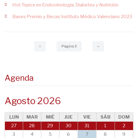
Hot Topics en Endocrinología, Diabetes y Nutrición
Bases Premio y Becas Instituto Médico Valenciano 2023
Paginación
Página
‹‹
Página 3
Siguiente
››
anterior
página
Agenda
Agosto 2026
LUN
MAR
MIÉ
JUE
VIE
SÁB
DOM
27
28
29
30
31
1
2
3
4
5
6
7
8
9