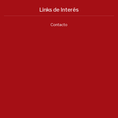
Links de Interés
Contacto
Notícias
Asociación...
Junio 22, 2026
- 0 comments
...
Enero 20, 2026
- 0 comments