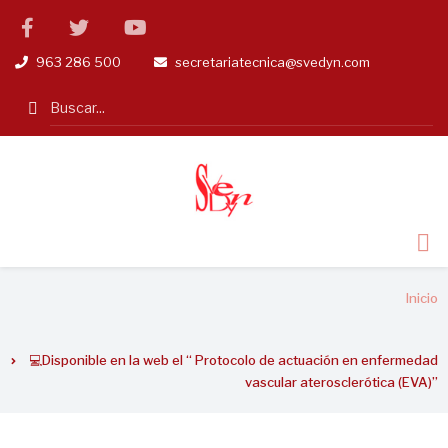
Pasar
facebook
twitter
linkedin
al
963 286 500
secretariatecnica@svedyn.com
tel
email
contenido
principal
Search
Sobrescribir
Inicio
enlaces
de
💻Disponible en la web el “ Protocolo de actuación en enfermedad
ayuda
vascular aterosclerótica (EVA)”
a
la