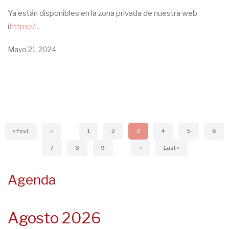
Ya están disponibles en la zona privada de nuestra web
(
https://...
Mayo 21, 2024
Paginación
Primera
« First
Página
‹‹
Page
1
Page
2
Página
3
Page
4
Page
5
Page
6
página
anterior
actual
Page
7
Page
8
Page
9
Siguiente
››
Última
Last »
página
página
Agenda
Agosto 2026