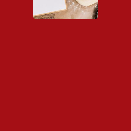
Links de Interés
Contacto
Notícias
Asociación...
Junio 22, 2026
- 0 comments
...
Enero 20, 2026
- 0 comments