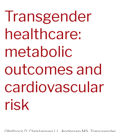
navegación
Transgender
healthcare:
metabolic
outcomes and
cardiovascular
risk
Glintborg D, Christensen LL, Andersen MS. Transgender