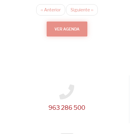
‹‹
Anterior
Siguiente
››
Paginación
VER AGENDA
963 286 500