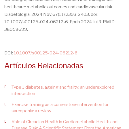
healthcare: metabolic outcomes and cardiovascular risk.
Diabetologia. 2024 Nov;67(11):2393-2403. doi:
10.1007/s00125-024-06212-6. Epub 2024 Jul 3. PMID:
38958699.
DOI:
10.1007/s00125-024-06212-6
Artículos Relacionadas
Type 1 diabetes, ageing and frailty: an underexplored
intersection
Exercise training as a cornerstone intervention for
sarcopenia: a review
Role of Circadian Health in Cardiometabolic Health and
Disease Risk: A Scientific Statement From the American