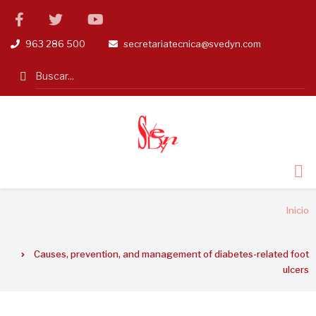
Pasar
facebook
twitter
linkedin
al
963 286 500
secretariatecnica@svedyn.com
tel
email
contenido
principal
Search
Sobrescribir
Inicio
enlaces
de
Causes, prevention, and management of diabetes-related foot
ayuda
ulcers
a
la