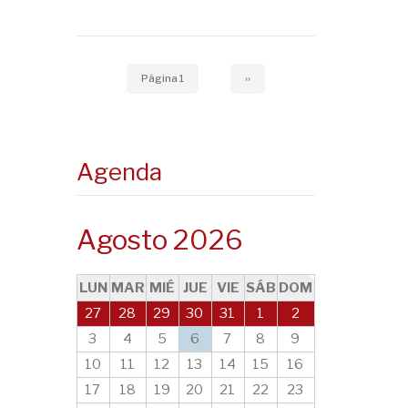
Paginación
Página 1
Siguiente
››
página
Agenda
Agosto 2026
LUN
MAR
MIÉ
JUE
VIE
SÁB
DOM
27
28
29
30
31
1
2
3
4
5
6
7
8
9
10
11
12
13
14
15
16
17
18
19
20
21
22
23