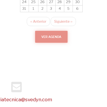
24
25
26
27
28
29
30
31
1
2
3
4
5
6
‹‹
Anterior
Siguiente
››
Paginación
VER AGENDA
riatecnica@svedyn.com