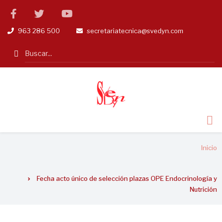
Pasar
facebook
twitter
linkedin
al
963 286 500
secretariatecnica@svedyn.com
tel
email
contenido
principal
Search
Sobrescribir
Inicio
enlaces
de
Fecha acto único de selección plazas OPE Endocrinología y
ayuda
Nutrición
a
la