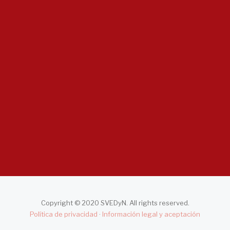
Notícias
Asociación Valenciana...
Junio 22, 2026
- 0 comments
Listado...
Enero 20, 2026
- 0 comments
Copyright © 2020 SVEDyN. All rights reserved.
Política de privacidad
·
Información legal y aceptación