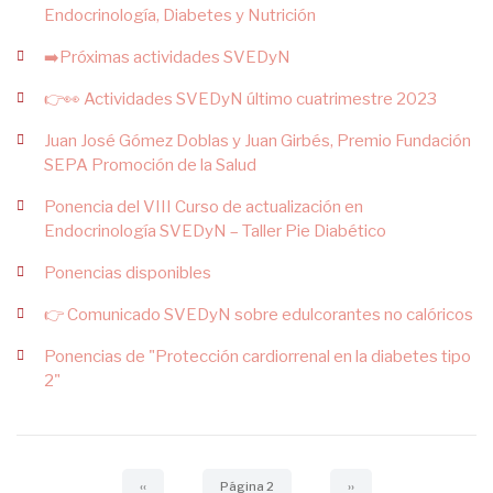
Endocrinología, Diabetes y Nutrición
➡️Próximas actividades SVEDyN
👉👀 Actividades SVEDyN último cuatrimestre 2023
Juan José Gómez Doblas y Juan Girbés, Premio Fundación
SEPA Promoción de la Salud
Ponencia del VIII Curso de actualización en
Endocrinología SVEDyN – Taller Pie Diabético
Ponencias disponibles
👉 Comunicado SVEDyN sobre edulcorantes no calóricos
Ponencias de "Protección cardiorrenal en la diabetes tipo
2"
Paginación
Página
‹‹
Página 2
Siguiente
››