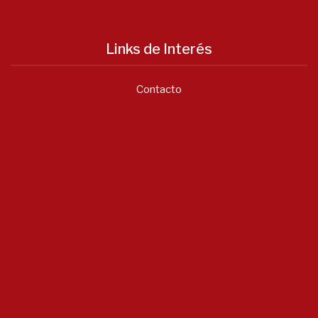
Links de Interés
Contacto
Notícias
Asociación Valenciana...
Junio 22, 2026
- 0 comments
Listado...
Enero 20, 2026
- 0 comments