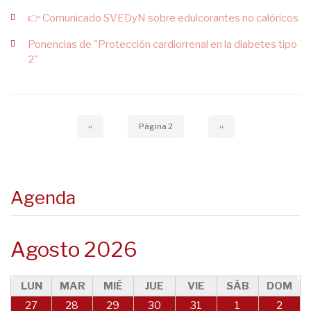
👉 Comunicado SVEDyN sobre edulcorantes no calóricos
Ponencias de "Protección cardiorrenal en la diabetes tipo
2"
Paginación
Página
‹‹
Página 2
Siguiente
››
anterior
página
Agenda
Agosto 2026
LUN
MAR
MIÉ
JUE
VIE
SÁB
DOM
27
28
29
30
31
1
2