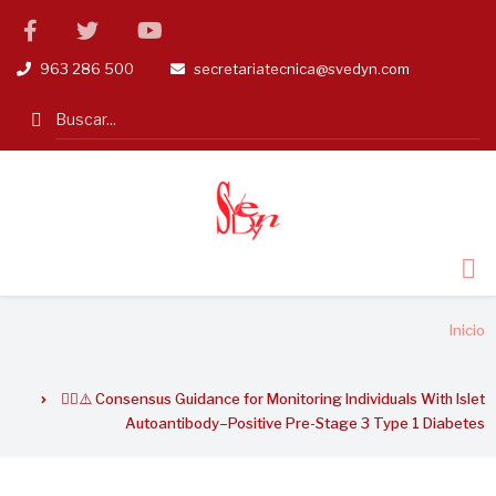
Pasar
facebook
twitter
linkedin
al
963 286 500
secretariatecnica@svedyn.com
tel
email
contenido
principal
Search
Sobrescribir
Inicio
enlaces
de
✍🏻⚠️ Consensus Guidance for Monitoring Individuals With Islet
ayuda
Autoantibody–Positive Pre-Stage 3 Type 1 Diabetes
a
la