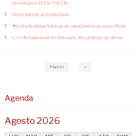
tecnológico SEEN-FSEEN
Recordatorio actividad junio
📢Listado plazas básicas de características específicas
👉👀 Actualización en Abucasis del catálogo de dietas
Paginación
Página 1
Siguiente
››
página
Agenda
Agosto 2026