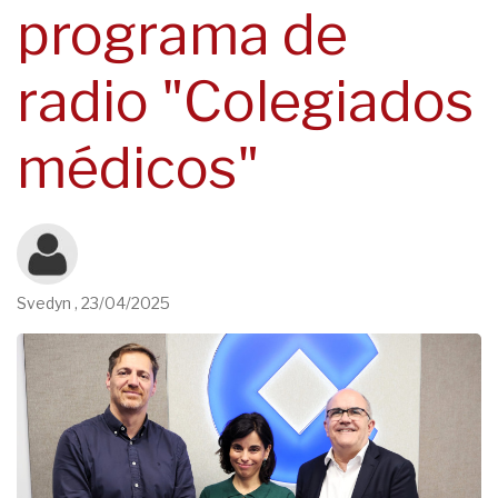
programa de
navegación
radio "Colegiados
médicos"
Svedyn
,
23/04/2025