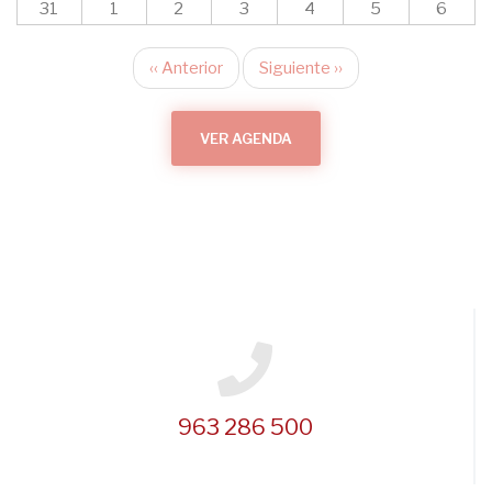
31
1
2
3
4
5
6
‹‹
Anterior
Siguiente
››
Paginación
VER AGENDA
963 286 500