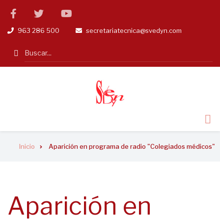
Pasar
facebook
twitter
linkedin
al
963 286 500
secretariatecnica@svedyn.com
tel
email
contenido
principal
Search
Sobrescribir
Inicio
Aparición en programa de radio "Colegiados médicos"
enlaces
de
ayuda
Aparición en
a
la