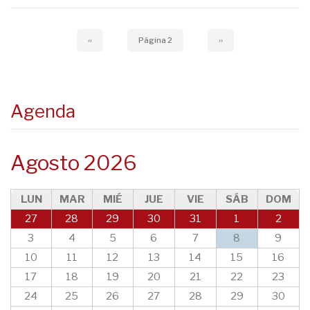
Paginación
Página
‹‹
Página 2
Siguiente
››
anterior
página
Agenda
Agosto 2026
LUN
MAR
MIÉ
JUE
VIE
SÁB
DOM
27
28
29
30
31
1
2
3
4
5
6
7
8
9
10
11
12
13
14
15
16
17
18
19
20
21
22
23
24
25
26
27
28
29
30