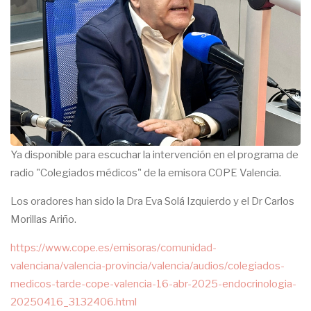
Ya disponible para escuchar la intervención en el programa de
radio "Colegiados médicos" de la emisora COPE Valencia.
Los oradores han sido la Dra Eva Solá Izquierdo y el Dr Carlos
Morillas Ariño.
https://www.cope.es/emisoras/comunidad-
valenciana/valencia-provincia/valencia/audios/colegiados-
medicos-tarde-cope-valencia-16-abr-2025-endocrinologia-
20250416_3132406.html