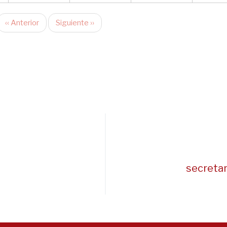
‹‹
Anterior
Siguiente
››
secreta