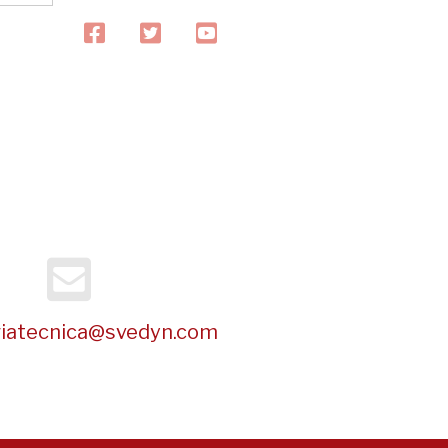
facebook
twitter
youtube
riatecnica@svedyn.com