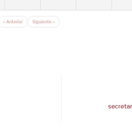
‹‹
Anterior
Siguiente
››
secreta