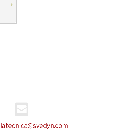
6
riatecnica@svedyn.com