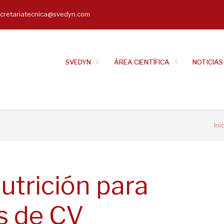
cretariatecnica@svedyn.com
il
SVEDYN
ÁREA CIENTÍFICA
NOTICIAS
Ini
nutrición para
s de CV