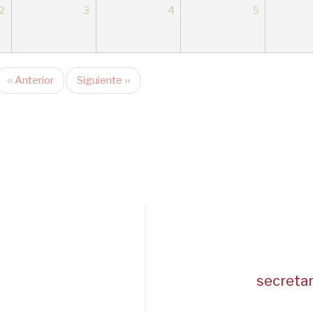
2
3
4
5
‹‹
Anterior
Siguiente
››
secreta