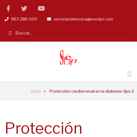
Pasar
facebook
twitter
linkedin
al
963 286 500
secretariatecnica@svedyn.com
tel
email
contenido
principal
Search
Sobrescribir
Inicio
Protección cardiorrenal en la diabetes tipo 2
enlaces
de
ayuda
Protección
a
la