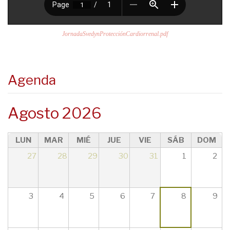
JornadaSvedynProtecciónCardiorrenal.pdf
Agenda
Agosto 2026
LUN
MAR
MIÉ
JUE
VIE
SÁB
DOM
27
28
29
30
31
1
2
3
4
5
6
7
8
9