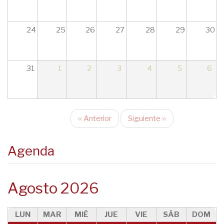
17
18
24
25
26
27
28
29
30
19
31
1
2
3
4
5
6
20
21
‹‹
Anterior
Siguiente
››
22
Paginación
23
Agenda
Agosto 2026
LUN
MAR
MIÉ
JUE
VIE
SÁB
DOM