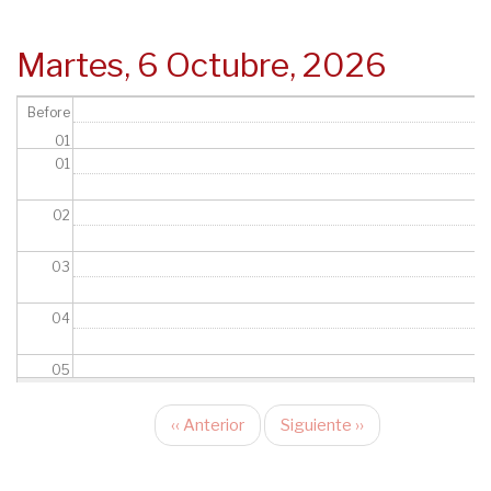
navegación
Martes, 6 Octubre, 2026
Before
01
01
02
03
04
05
06
‹‹
Anterior
Siguiente
››
Paginación
07