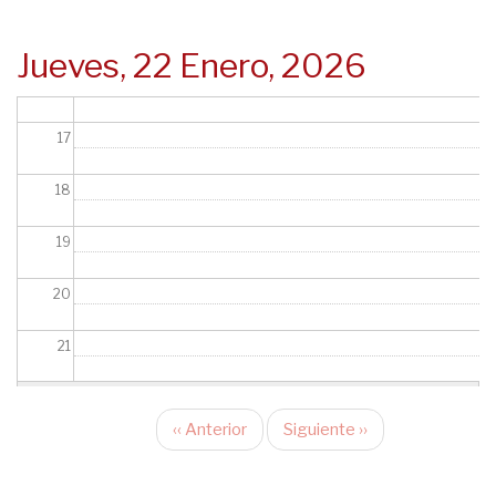
navegación
15
Jueves, 22 Enero, 2026
Jornada "Hot Topics"
16/01/2025
16
17
18
19
20
21
22
‹‹
Anterior
Siguiente
››
Paginación
23