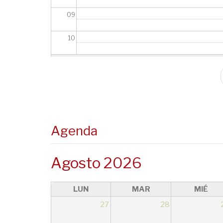
09
10
11
Paginación
12
13
Agenda
14
15
Agosto 2026
16
LUN
MAR
MIÉ
17
27
28