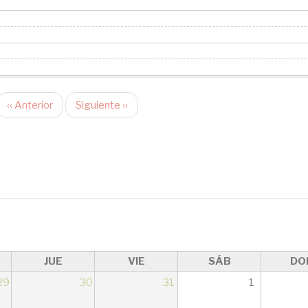
‹‹
Anterior
Siguiente
››
JUE
VIE
SÁB
DO
29
30
31
1