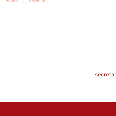
‹‹
Anterior
Siguiente
››
secreta