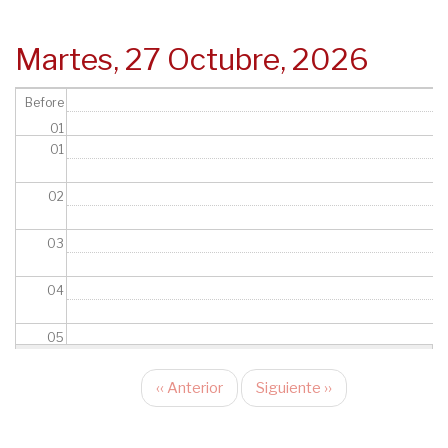
navegación
Martes, 27 Octubre, 2026
Before
01
01
02
03
04
05
06
‹‹
Anterior
Siguiente
››
Paginación
07