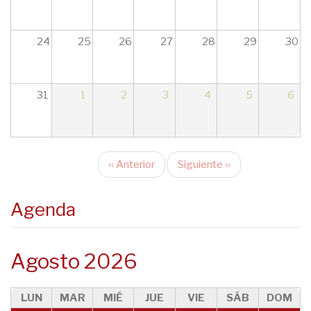
17
18
24
25
26
27
28
29
30
19
31
1
2
3
4
5
6
20
21
‹‹
Anterior
Siguiente
››
22
Paginación
23
Agenda
Agosto 2026
LUN
MAR
MIÉ
JUE
VIE
SÁB
DOM