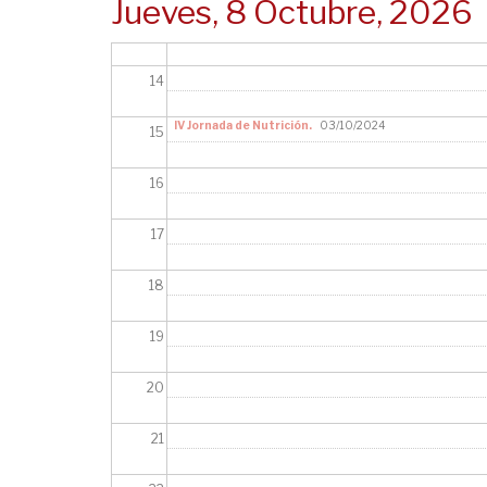
Jueves, 8 Octubre, 2026
13
14
IV Jornada de Nutrición.
03/10/2024
15
16
17
18
19
20
21