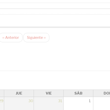
‹‹
Anterior
Siguiente
››
JUE
VIE
SÁB
DO
29
30
31
1