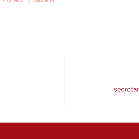
‹‹
Anterior
Siguiente
››
secreta