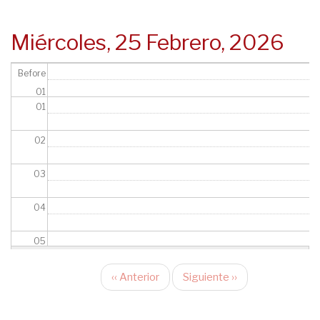
navegación
Miércoles, 25 Febrero, 2026
Before
01
01
02
03
04
05
06
‹‹
Anterior
Siguiente
››
Paginación
07