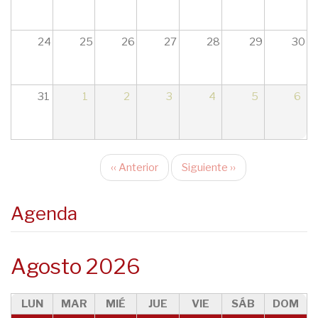
17
18
24
25
26
27
28
29
30
19
31
1
2
3
4
5
6
20
21
‹‹
Anterior
Siguiente
››
22
Paginación
23
Agenda
Agosto 2026
LUN
MAR
MIÉ
JUE
VIE
SÁB
DOM