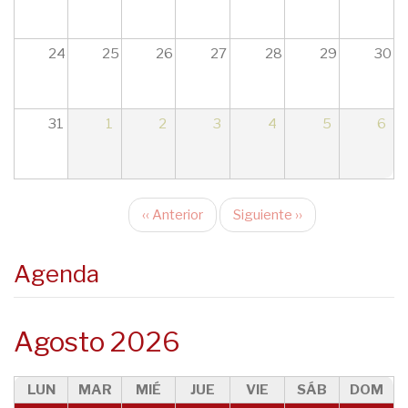
17
18
24
25
26
27
28
29
30
19
31
1
2
3
4
5
6
20
21
‹‹
Anterior
Siguiente
››
22
Paginación
23
Agenda
Agosto 2026
LUN
MAR
MIÉ
JUE
VIE
SÁB
DOM