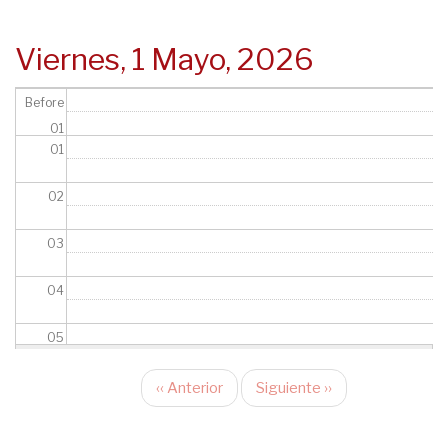
navegación
Viernes, 1 Mayo, 2026
Before
01
01
02
03
04
05
06
‹‹
Anterior
Siguiente
››
Paginación
07