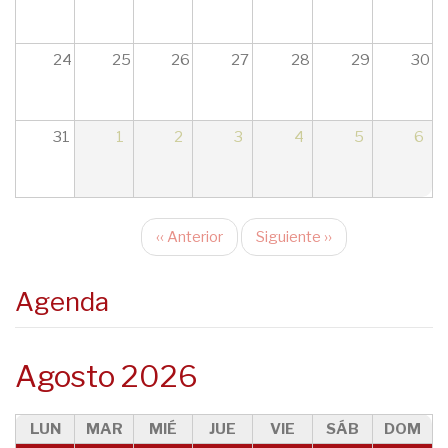
17
18
24
25
26
27
28
29
30
19
31
1
2
3
4
5
6
20
21
‹‹
Anterior
Siguiente
››
22
Paginación
23
Agenda
Agosto 2026
LUN
MAR
MIÉ
JUE
VIE
SÁB
DOM