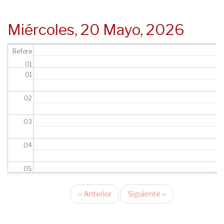
navegación
Miércoles, 20 Mayo, 2026
Before
01
01
02
03
04
05
06
‹‹
Anterior
Siguiente
››
Paginación
07