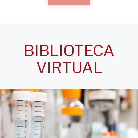
‹‹
Anterior
Siguiente
››
Paginación
VER AGENDA
BIBLIOTECA
VIRTUAL