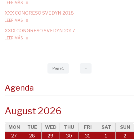
LEER MÁS
XXX CONGRESO SVEDYN 2018
LEER MÁS
XXIX CONGRESO SVEDYN 2017
LEER MÁS
Pagination
Page 1
Next
››
page
Agenda
August 2026
MON
TUE
WED
THU
FRI
SAT
SUN
27
28
29
30
31
1
2