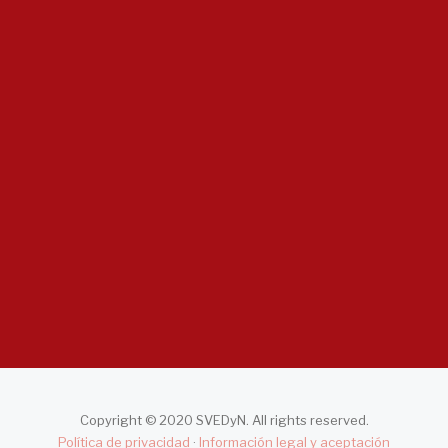
Notícias
Asociación Valenciana…
June 22, 2026
- 0 comments
Listado…
January 20, 2026
- 0 comments
Copyright © 2020 SVEDyN. All rights reserved.
Política de privacidad
·
Información legal y aceptación