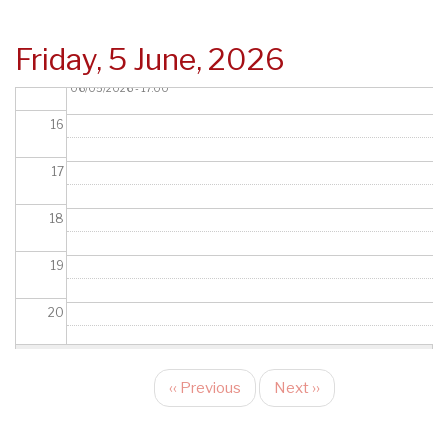
14
Friday, 5 June, 2026
Reunión de Interrelación Endocrinología y Pediatría 2026
Fri,
15
06/05/2026 - 17:00
16
17
18
19
20
21
‹‹
Previous
Next
››
Pagination
22