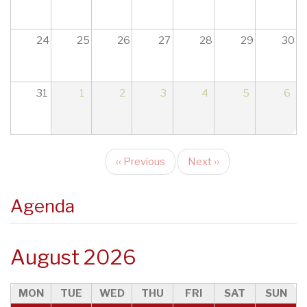
17
18
24
25
26
27
28
29
30
19
31
1
2
3
4
5
6
20
21
‹‹
Previous
Next
››
22
Pagination
23
Agenda
August 2026
MON
TUE
WED
THU
FRI
SAT
SUN