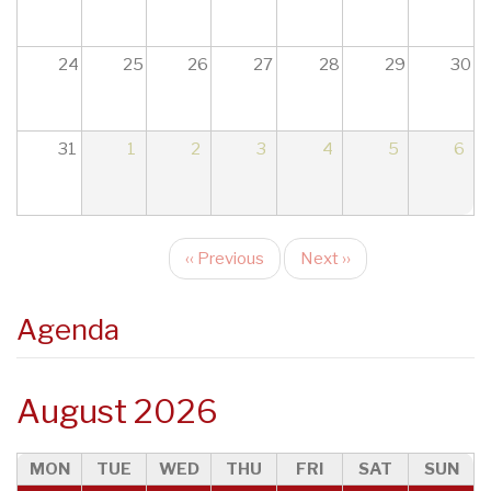
17
18
24
25
26
27
28
29
30
19
31
1
2
3
4
5
6
20
21
‹‹
Previous
Next
››
22
Pagination
23
Agenda
August 2026
MON
TUE
WED
THU
FRI
SAT
SUN