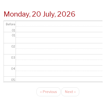
Monday, 20 July, 2026
Before
01
01
02
03
04
05
06
‹‹
Previous
Next
››
Pagination
07