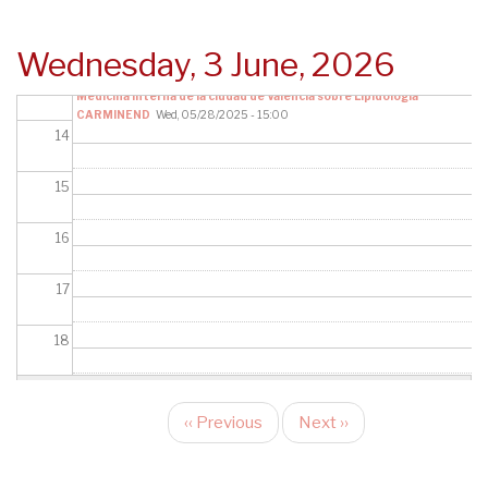
12
Wednesday, 3 June, 2026
IV Jornada de Residentes de Cardiología, Endocrinología y
13
Medicina interna de la ciudad de Valencia sobre Lipidología
CARMINEND
Wed, 05/28/2025 - 15:00
14
15
16
17
18
19
‹‹
Previous
Next
››
Pagination
20