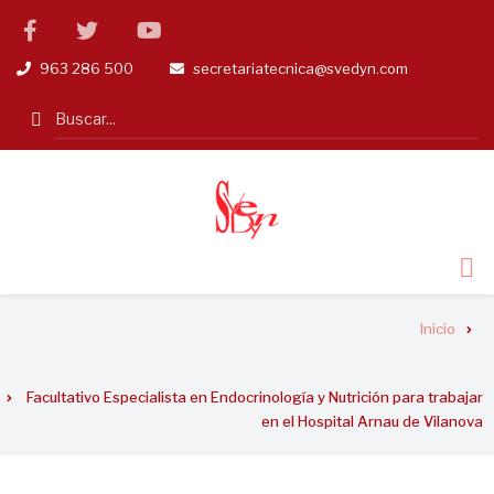
Pasar
facebook
twitter
linkedin
al
963 286 500
secretariatecnica@svedyn.com
tel
email
contenido
principal
Search
Sobrescribir
Inicio
enlaces
de
Facultativo Especialista en Endocrinología y Nutrición para trabajar
ayuda
en el Hospital Arnau de Vilanova
a
la