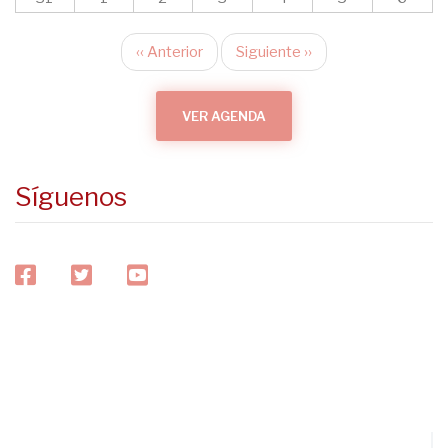
‹‹
Anterior
Siguiente
››
Paginación
VER AGENDA
Síguenos
facebook
twitter
youtube