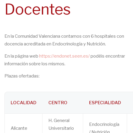
Docentes
navegación
En la Comunidad Valenciana contamos con 6 hospitales con
docencia acreditada en Endocrinología y Nutrición.
En la página web
https://endonet.seen.es/
podéis encontrar
información sobre los mismos.
Plazas ofertadas:
LOCALIDAD
CENTRO
ESPECIALIDAD
H. General
Endocrinología
Alicante
Universitario
/ Nutrición