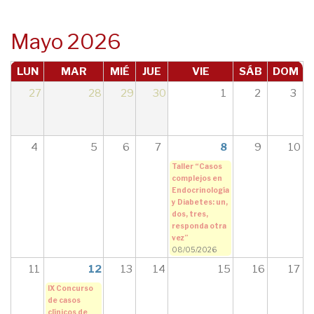
navegación
Mayo 2026
LUN
MAR
MIÉ
JUE
VIE
SÁB
DOM
27
28
29
30
1
2
3
4
5
6
7
8
9
10
Taller “Casos
complejos en
Endocrinología
y Diabetes: un,
dos, tres,
responda otra
vez”
08/05/2026
11
12
13
14
15
16
17
IX Concurso
de casos
clínicos de