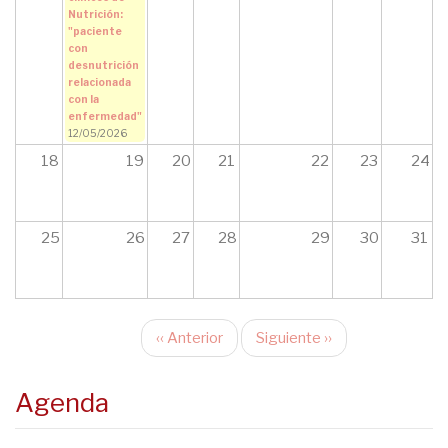
Nutrición:
"paciente
con
desnutrición
relacionada
con la
enfermedad"
12/05/2026
18
19
20
21
22
23
24
25
26
27
28
29
30
31
‹‹
Anterior
Siguiente
››
Paginación
Agenda