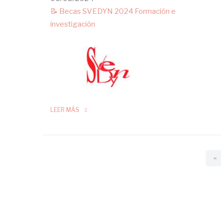
📝 Becas SVEDYN 2024 Formación e
investigación
LEER MÁS
Pagination
Pr
‹‹
pa