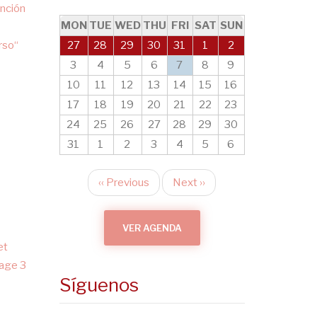
nción
MON
TUE
WED
THU
FRI
SAT
SUN
rso“
27
28
29
30
31
1
2
3
4
5
6
7
8
9
10
11
12
13
14
15
16
17
18
19
20
21
22
23
24
25
26
27
28
29
30
31
1
2
3
4
5
6
‹‹
Previous
Next
››
Pagination
VER AGENDA
et
age 3
Síguenos