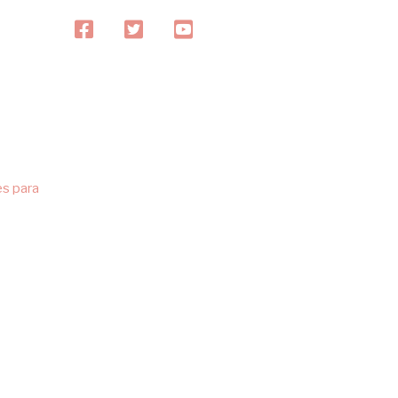
facebook
twitter
youtube
es para