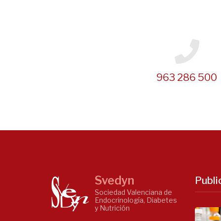
963 286 500
Svedyn
Publi
Sociedad Valenciana de
Endocrinología, Diabetes
y Nutrición