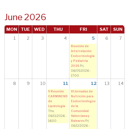
June 2026
MON
TUE
WED
THU
FRI
SAT
SUN
1
2
3
4
5
6
7
Reunión de
Interrelación
Endocrinología
y Pediatría
2026
Fri,
06/05/2026 -
17:00
8
9
10
11
12
13
14
V Reunión
VI Jornadas de
CARMINEND
Nutrición para
de
Endocrinólogos
Lipidología
de la
Thu,
Comunidad
06/11/2026 -
Valenciana y
16:00
Baleares
Fri,
06/12/2026 -