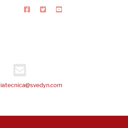
facebook
twitter
youtube
riatecnica@svedyn.com