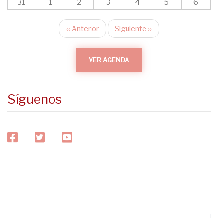
31
1
2
3
4
5
6
‹‹
Anterior
Siguiente
››
Paginación
VER AGENDA
Síguenos
facebook
twitter
youtube