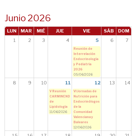
navegación
Junio 2026
LUN
MAR
MIÉ
JUE
VIE
SÁB
DOM
1
2
3
4
5
6
7
Reunión de
Interrelación
Endocrinología
y Pediatría
2026
05/06/2026
8
9
10
11
12
13
14
V Reunión
VI Jornadas de
CARMINEND
Nutrición para
de
Endocrinólogos
Lipidología
de la
11/06/2026
Comunidad
Valenciana y
Baleares
12/06/2026
15
16
17
18
19
20
21