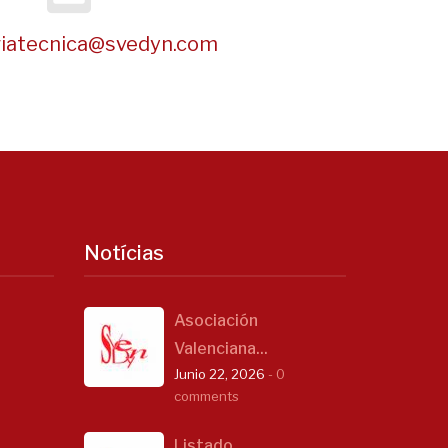
riatecnica@svedyn.com
Notícias
Asociación
Valenciana...
Junio 22, 2026
- 0
comments
Listado...