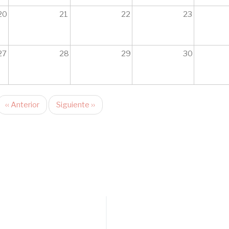
20
21
22
23
27
28
29
30
‹‹
Anterior
Siguiente
››