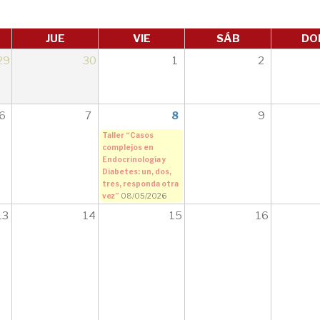
JUE
VIE
SÁB
DO
29
30
1
2
6
7
8
9
Taller “Casos
complejos en
Endocrinología y
Diabetes: un, dos,
tres, responda otra
vez”
08/05/2026
13
14
15
16