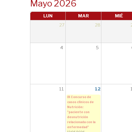
Mayo 2026
LUN
MAR
MIÉ
27
28
4
5
11
12
IX Concurso de
casos clínicos de
Nutrición:
"paciente con
desnutrición
relacionada con la
enfermedad"
12/05/2026