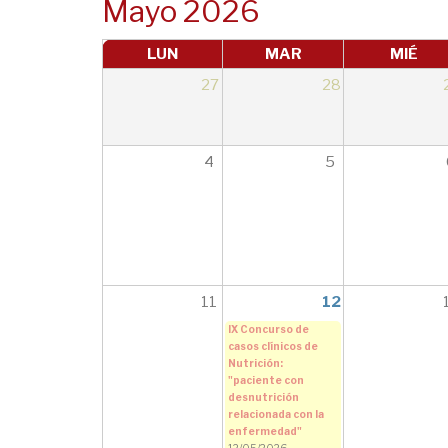
Mayo 2026
LUN
MAR
MIÉ
27
28
4
5
11
12
IX Concurso de
casos clínicos de
Nutrición:
"paciente con
desnutrición
relacionada con la
enfermedad"
12/05/2026