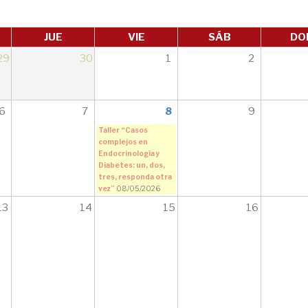
JUE
VIE
SÁB
DO
29
30
1
2
6
7
8
9
Taller “Casos
complejos en
Endocrinología y
Diabetes: un, dos,
tres, responda otra
vez”
08/05/2026
13
14
15
16