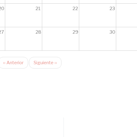
20
21
22
23
27
28
29
30
‹‹
Anterior
Siguiente
››