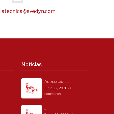
riatecnica@svedyn.com
Notícias
Asociación...
Junio 22, 2026
- 0
comments
...