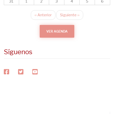
31
1
2
3
4
5
6
‹‹
Anterior
Siguiente
››
Paginación
VER AGENDA
Síguenos
facebook
twitter
youtube