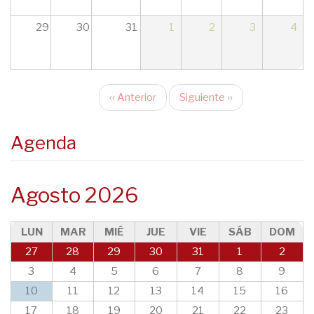
29
30
31
1
2
3
4
‹‹
Anterior
Siguiente
››
Paginación
Agenda
Agosto 2026
LUN
MAR
MIÉ
JUE
VIE
SÁB
DOM
27
28
29
30
31
1
2
3
4
5
6
7
8
9
10
11
12
13
14
15
16
17
18
19
20
21
22
23